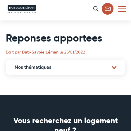
Aller
au
MENU
menu
Reponses apportees
Ecrit par
Bati-Savoie Léman
le 26/01/2022
Nos thématiques
Vous recherchez un logement
neuf ?