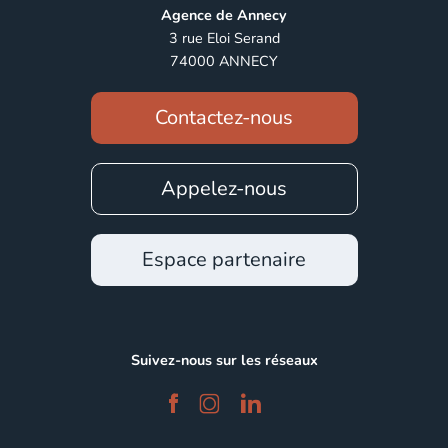
Agence de Annecy
3 rue Eloi Serand
74000 ANNECY
Contactez-nous
Appelez-nous
Espace partenaire
Suivez-nous sur les réseaux
facebook
instagram
linkedin