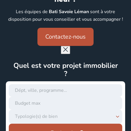
Les équipes de
Bati Savoie Léman
sont à votre
disposition pour vous conseiller et vous accompagner !
Contactez-nous
Fermer
la
Quel est votre projet immobilier
recherche
?
Rechercher
par
Budget
zone
géographique
Typologie
Typologie(s) de bien
de
bien