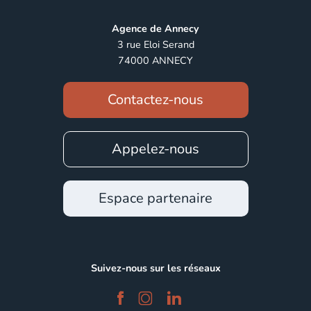
Agence de Annecy
3 rue Eloi Serand
74000 ANNECY
Contactez-nous
Appelez-nous
Espace partenaire
Suivez-nous sur les réseaux
facebook
instagram
linkedin