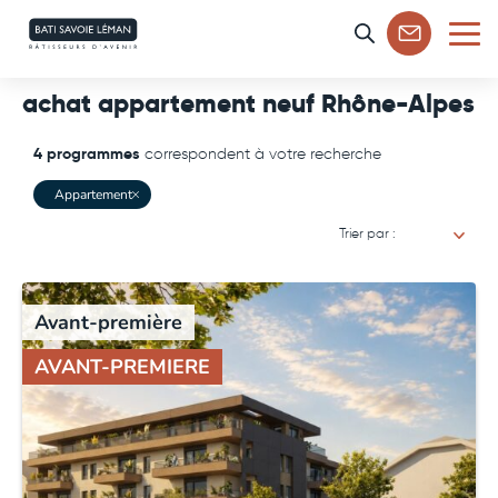
Aller
au
MENU
menu
achat appartement neuf Rhône-Alpes
4 programmes
correspondent à votre recherche
Appartement
Avant-première
AVANT-PREMIERE